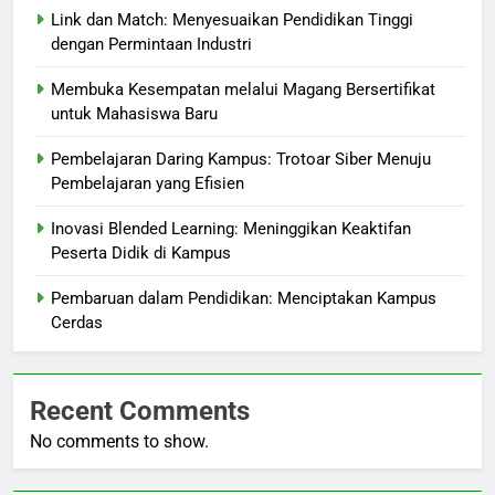
Link dan Match: Menyesuaikan Pendidikan Tinggi
dengan Permintaan Industri
Membuka Kesempatan melalui Magang Bersertifikat
untuk Mahasiswa Baru
Pembelajaran Daring Kampus: Trotoar Siber Menuju
Pembelajaran yang Efisien
Inovasi Blended Learning: Meninggikan Keaktifan
Peserta Didik di Kampus
Pembaruan dalam Pendidikan: Menciptakan Kampus
Cerdas
Recent Comments
No comments to show.