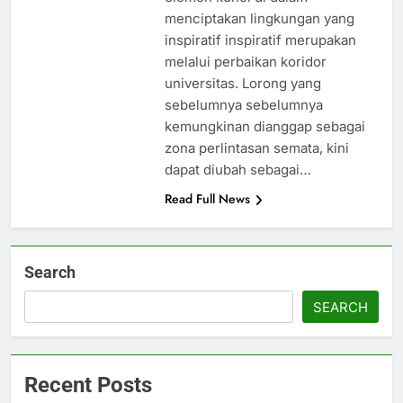
menciptakan lingkungan yang
inspiratif inspiratif merupakan
melalui perbaikan koridor
universitas. Lorong yang
sebelumnya sebelumnya
kemungkinan dianggap sebagai
zona perlintasan semata, kini
dapat diubah sebagai…
Read Full News
Search
SEARCH
Recent Posts