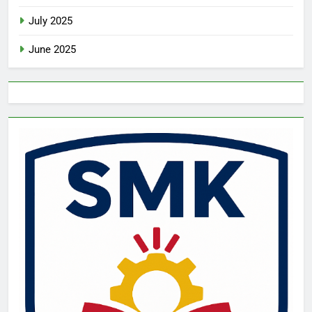
July 2025
June 2025