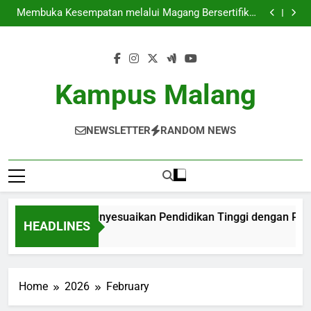
Link dan Match: Menyesuaikan Pendidikan Tinggi
Skip
dengan Permintaan Industri
Membuka Kesempatan melalui Magang Bersertifikat
to
untuk Mahasiswa Baru
Pembelajaran Daring Kampus: Trotoar Siber Menuju
Pembelajaran yang Efisien
Inovasi Blended Learning: Meninggikan Keaktifan
content
Peserta Didik di Kampus
Link dan Match: Menyesuaikan Pendidikan Tinggi
dengan Permintaan Industri
Membuka Kesempatan melalui Magang Bersertifikat
untuk Mahasiswa Baru
Pembelajaran Daring Kampus: Trotoar Siber Menuju
Kampus Malang
Pembelajaran yang Efisien
Inovasi Blended Learning: Meninggikan Keaktifan
Peserta Didik di Kampus
NEWSLETTER
RANDOM NEWS
ink dan Match: Menyesuaikan Pendidikan Tinggi dengan Permi
HEADLINES
 Months Ago
Home
2026
February