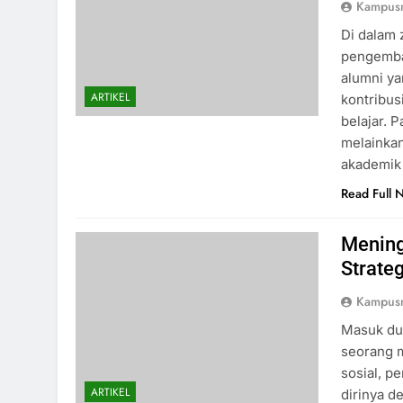
Kampus
Di dalam 
pengemban
alumni ya
ARTIKEL
kontribus
belajar. 
melainka
akademik 
Read Full 
Mening
Strate
Kampus
Masuk dun
seorang 
sosial, 
ARTIKEL
dirinya d