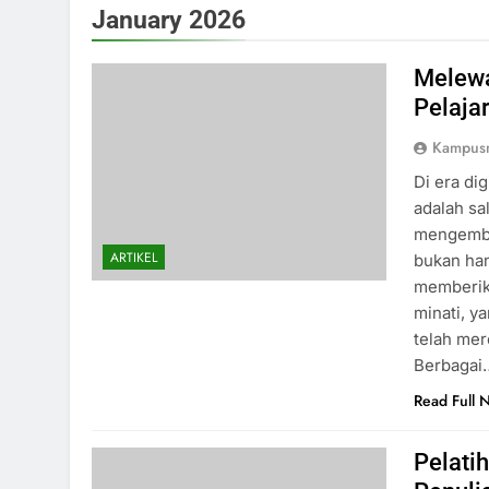
January 2026
Melewa
Pelaja
Kampus
Di era di
adalah sa
mengemba
ARTIKEL
bukan han
memberik
minati, 
telah me
Berbagai
Read Full 
Pelati