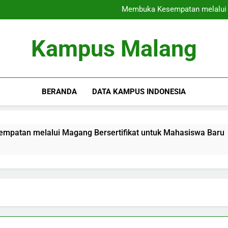
Link dan Match: Menyesu
Membuka Kesempatan melalui M
Pembelajaran Daring Kampu
Inovasi Blended Learning: Me
Link dan Match: Menyesu
Kampus Malang
Membuka Kesempatan melalui M
Pembelajaran Daring Kampu
Inovasi Blended Learning: Me
BERANDA
DATA KAMPUS INDONESIA
i Magang Bersertifikat untuk Mahasiswa Baru
Pembela
3 Months