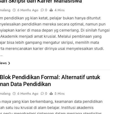
san Skripsi dan Karier Mahasiswa
malang
6 Months Ago
0
4 Mins
m pendidikan yg kian ketat, pelajar bukan hanya dituntut
nyelesaikan pendidikan mereka secara optimal, namun pun
yiapkan karier di masa depan yg cemerlang. Di sinilah fungsi
 Akademik menjadi amat krusial. Melalui pembinaan yang
lajar bisa lebih gampang mengatur skripsi, memilih mata
erta merencanakan karier dirinya usai menyelesaikan studi.
n…
News
 Blok Pendidikan Formal: Alternatif untuk
an Data Pendidikan
malang
6 Months Ago
0
5 Mins
a maya yang kian berkembang, keamanan data pendidikan
ah satu isu krusial di alam belajar. Institusi akademis
as perlu menghadapi rintangan dalam menjaga otentisitas