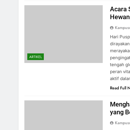
Acara 
Hewan
Kampus
Hari Pusp
dirayakan
merayakan
ARTIKEL
pengingat
tengah gl
peran vit
aktif dal
Read Full 
Mengha
yang B
Kampus