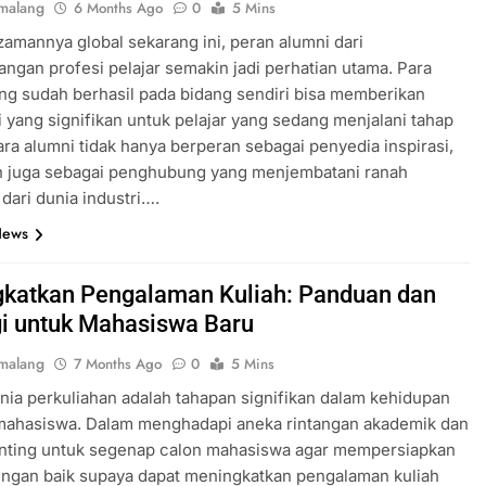
malang
6 Months Ago
0
5 Mins
zamannya global sekarang ini, peran alumni dari
gan profesi pelajar semakin jadi perhatian utama. Para
ng sudah berhasil pada bidang sendiri bisa memberikan
i yang signifikan untuk pelajar yang sedang menjalani tahap
Para alumni tidak hanya berperan sebagai penyedia inspirasi,
n juga sebagai penghubung yang menjembatani ranah
dari dunia industri….
News
katkan Pengalaman Kuliah: Panduan dan
gi untuk Mahasiswa Baru
malang
7 Months Ago
0
5 Mins
ia perkuliahan adalah tahapan signifikan dalam kehidupan
mahasiswa. Dalam menghadapi aneka rintangan akademik dan
penting untuk segenap calon mahasiswa agar mempersiapkan
engan baik supaya dapat meningkatkan pengalaman kuliah