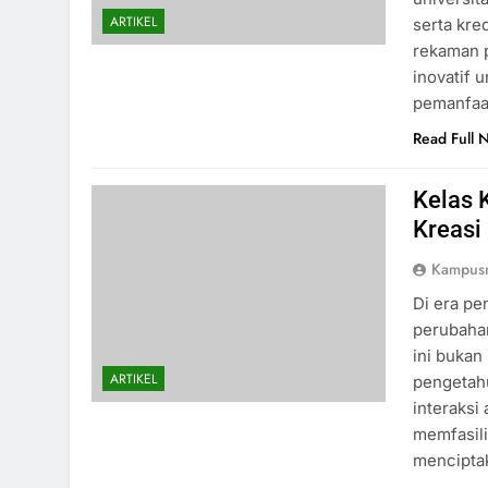
ARTIKEL
serta kre
rekaman p
inovatif 
pemanfaa
Read Full 
Kelas K
Kreasi
Kampus
Di era pe
perubahan
ini bukan
ARTIKEL
pengetah
interaksi
memfasili
mencipta