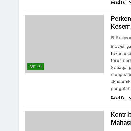
Read Full 
Perkem
Kesemp
Kampus
Inovasi y
fokus uta
terus ber
ARTIKEL
Sebagai p
menghadi
akademik,
pengetah
Read Full 
Kontri
Mahas