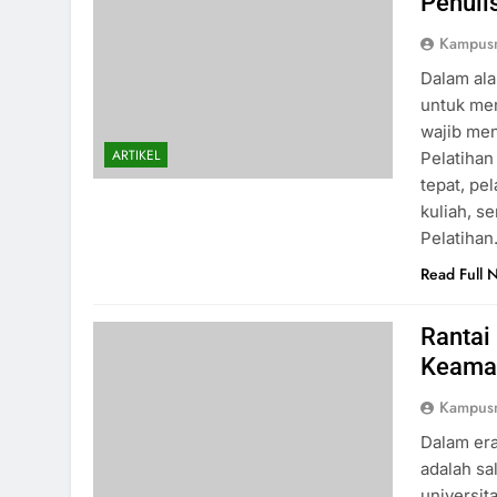
Penuli
Kampus
Dalam ala
untuk me
wajib men
ARTIKEL
Pelatihan
tepat, pe
kuliah, s
Pelatiha
Read Full 
Rantai
Keaman
Kampus
Dalam er
adalah sal
universit