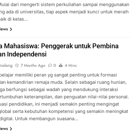
ulai dari mengerti sistem perkuliahan sampai menggunakan
ng ada di universitas, tiap aspek menjadi kunci untuk meraih
baik di kelas…
News
 Mahasiswa: Penggerak untuk Pembina
dan Independensi
malang
7 Months Ago
0
4 Mins
elajar memiliki peran yg sangat penting untuk formasi
dan kemandirian remaja muda. Selain sebagai ruang hunian,
uga berfungsi sebagai wadah yang mendukung interaksi
ertumbuhan keterampilan, dan penguatan nilai-nilai personal.
uasi pendidikan, ini menjadi semakin penting mengingat
global serta kebutuhan kompetensi yang semakin meningkat
 digital. Untuk membangun suasana…
News