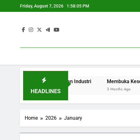
Skip
Friday, August 7, 2026
1:58:06 PM
to
content
dengan Permintaan Industri
Membuka Kesempatan melalu
3 Months Ago
HEADLINES
Home
2026
January