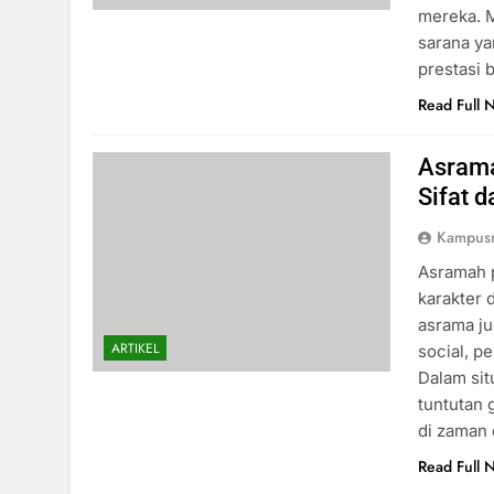
mereka. M
sarana ya
prestasi 
Read Full 
Asrama
Sifat 
Kampus
Asramah p
karakter 
asrama j
ARTIKEL
social, p
Dalam sit
tuntutan 
di zaman
Read Full 