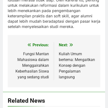
lulusan merasa tidak siap. Oleh karena itu, penting
untuk melakukan reformasi dalam kurikulum untuk
lebih menekankan pada pengembangan
keterampilan praktis dan soft skill, agar alumni
dapat lebih mudah beradaptasi dengan pasar kerja
setelah menyelesaikan studi mereka.
Previous:
Next:
Post
navigation
Fungsi Mantan
Kuliah Umum
Mahasiswa dalam
bertema: Mengaitkan
Menggairahkan
Konsep dengan
Keberhasilan Siswa
Pengalaman
yang sedang studi
langsung
Related News