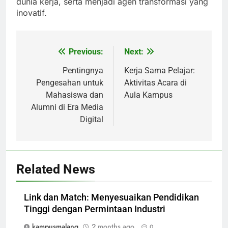
dunia kerja, serta menjadi agen transformasi yang
inovatif.
Previous:
Next:
Post
navigation
Pentingnya
Kerja Sama Pelajar:
Pengesahan untuk
Aktivitas Acara di
Mahasiswa dan
Aula Kampus
Alumni di Era Media
Digital
Related News
Link dan Match: Menyesuaikan Pendidikan
Tinggi dengan Permintaan Industri
kampusmalang
2 months ago
0